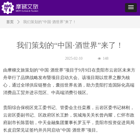
首页
ꄲ
我们策划的“中国·酒世界”来了！
我们策划的“中国·酒世界”来了！
2025-02-10
148
넶
由摩梯文旅策划的“中国·酒世界”项目于9月9日在贵阳市云岩区未来方
舟举行了品牌战略发布暨项目启动大会。该项目期以世界之酿为核
心，通过全球供应链整合，囊括世界名酒，助力贵阳打造国际化高端
消费品工贸并进示范区、中高端消费引领区。
贵阳综合保税区党工委书记、管委会主任栾雁，云岩区委书记林刚，
云岩区委副书记、区政府区长王黔，筑城海关关长曾内耀，仁怀市政
府副市长陈晋朝，中天金融集团董事长罗玉平，贵阳市投资促进局局
长皮启荣见证签约并共同启动“中国·酒世界”项目。